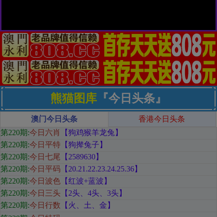
熊猫图库
『今日头条』
澳门今日头条
香港今日头条
第220期
:
今日六肖
【狗鸡猴羊龙兔
】
第220期:
今日平特
【狗撵兔子
】
第220期:
今日七尾
【2589630
】
第220期:
今日平码
【
20.21.22.23.24.25.36
】
第220期:
今日波色
【红
波+蓝波
】
第220期:
今日三头
【
2头、4头、3头
】
第220期:
今日行数
【火
、土、金
】