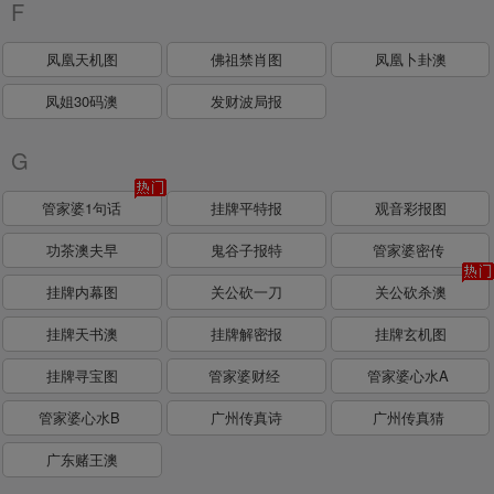
F
凤凰天机图
佛祖禁肖图
凤凰卜卦澳
凤姐30码澳
发财波局报
G
管家婆1句话
挂牌平特报
观音彩报图
功茶澳夫早
鬼谷子报特
管家婆密传
挂牌内幕图
关公砍一刀
关公砍杀澳
挂牌天书澳
挂牌解密报
挂牌玄机图
挂牌寻宝图
管家婆财经
管家婆心水A
管家婆心水B
广州传真诗
广州传真猜
广东赌王澳