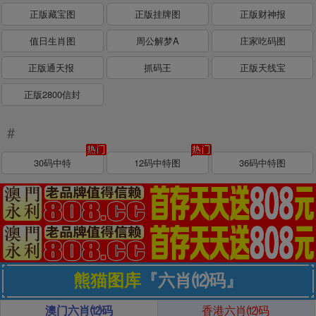
正版藏宝图
正版挂牌图
正版财神报
值日生肖图
周公解梦A
庄家吃码图
正版通天报
抓码王
正版天线宝
正版2800信封
#
30码中特
12码中特图
36码中特图
熊猫图库
『六肖⑿码』
澳门六肖⑿码
香港六肖⑿码