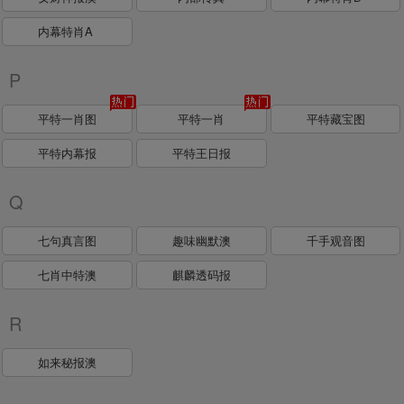
内幕特肖A
P
平特一肖图
平特一肖
平特藏宝图
平特内幕报
平特王日报
Q
七句真言图
趣味幽默澳
千手观音图
七肖中特澳
麒麟透码报
R
如来秘报澳