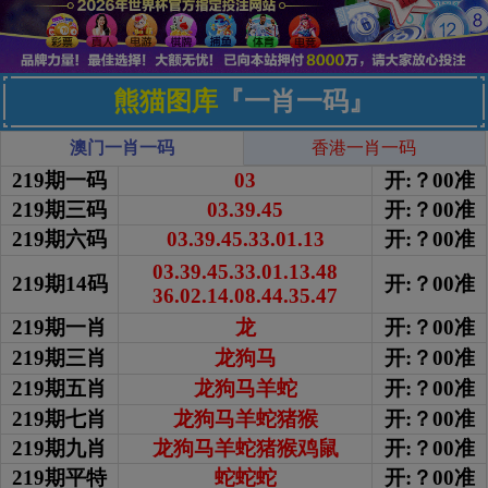
熊猫图库
『一肖一码』
澳门一肖一码
香港一肖一码
219期一码
03
开:？00准
219期三码
03.39.45
开:？00准
219期六码
03.39.45.33.01.13
开:？00准
03.39.45.33.01.13.48
219期14码
开:？00准
36.
02.14.08.44.35.47
219期一肖
龙
开:？00准
219期三肖
龙狗马
开:？00准
219期五肖
龙狗马羊蛇
开:？00准
219期七肖
龙狗马羊蛇猪猴
开:？00准
219期九肖
龙狗马羊蛇猪猴鸡鼠
开:？00准
219期平特
蛇蛇蛇
开:？00准