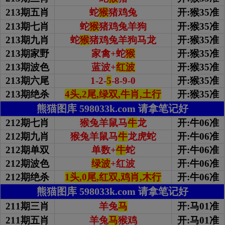
213期五肖
蛇
猴
猪鸡兔
开:猴35准
213期七肖
蛇
猴
猪鸡兔羊狗
开:猴35准
213期九肖
蛇
猴
猪鸡兔羊狗马龙
开:猴35准
213期家野
家禽+蛇
猴
开:猴35准
213期波色
蓝波+
红波
开:猴35准
213期
六尾
1-2-
5
-8-9-0
开:猴35准
213期绝杀
4头,2尾,绿双,牛肖,土行
开:猴35准
熊猫图库 598033k.com 请拿笔记好
212期七肖
猴兔羊鼠马
牛
龙
开:牛06准
212期九肖
猴兔羊鼠马
牛
龙虎蛇
开:牛06准
212期单双
单数+
牛
蛇
开:牛06准
212期波色
绿波
+红波
开:牛06准
212期绝杀
1头,0尾,红双,鸡肖,木行
开:牛06准
熊猫图库 598033k.com 请拿笔记好
211期三肖
羊兔
马
开:马01准
211期五肖
羊兔
马
猴鸡
开:马01准