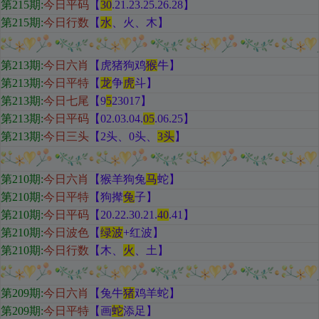
第215期:
今日平码
【
30
.21.23.25.26.28
】
第215期:
今日行数
【
水
、火、木
】
第213期
:
今日六肖
【虎猪狗鸡
猴
牛
】
第213期:
今日平特
【
龙
争
虎
斗
】
第213期:
今日七尾
【9
5
23017
】
第213期:
今日平码
【
02.03.04.
05
.06.25
】
第213期:
今日三头
【
2头、0头、
3头
】
第210期
:
今日六肖
【猴羊狗兔
马
蛇
】
第210期:
今日平特
【狗撵
兔
子
】
第210期:
今日平码
【
20.22.30.21.
40
.41
】
第210期:
今日波色
【
绿
波
+红波
】
第210期:
今日行数
【木
、
火
、土
】
第209期
:
今日六肖
【兔牛
猪
鸡羊蛇
】
第209期:
今日平特
【画
蛇
添足
】