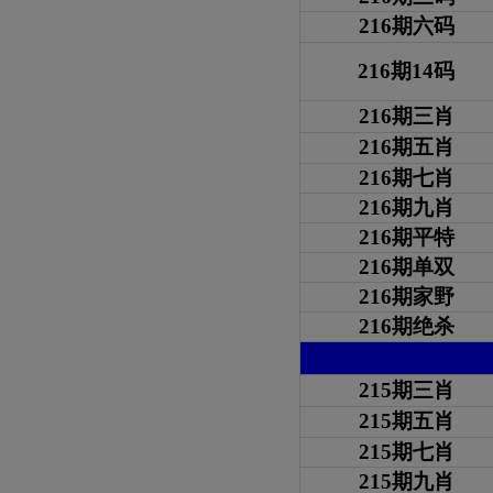
216期六码
216期14码
216期三肖
216期五肖
216期七肖
216期九肖
216期平特
216期单双
216期家野
216期绝杀
215期三肖
215期五肖
215期七肖
215期九肖