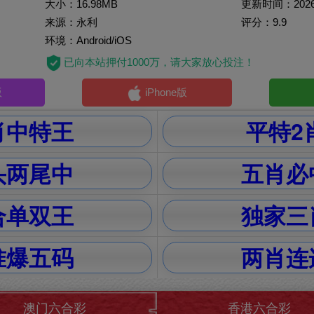
大小：16.98MB
更新时间：2026.
来源：永利
评分：9.9
环境：Android/iOS
已向本站押付1000万，请大家放心投注！
版
iPhone版
肖中特王
平特2
头两尾中
五肖必
合单双王
独家三
准爆五码
两肖连
澳门六合彩
香港六合彩