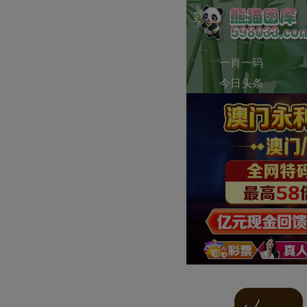
一肖一码
今日头条