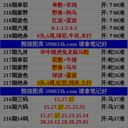
218期单双
单数+羊鸡
开:？00准
218期家野
野兽+狗马
开:？00准
218期波色
红波+蓝波
开:？00准
218期
六尾
0-1-3-5-9-2
开:？00准
218期绝杀
0头,6尾,绿双,牛肖,木行
开:？00准
熊猫图库 598033k.com 请拿笔记好
217期九肖
羊牛猪虎兔龙鼠马
蛇
开:蛇26准
217期单双
双数
+牛猪
开:蛇26准
217期家野
野兽
+马羊
开:蛇26准
217期波色
绿波+
蓝波
开:蛇26准
217期绝杀
3头,4尾,红双,鸡肖,土行
开:蛇26准
熊猫图库 598033k.com 请拿笔记好
216期三码
15.27.
37
开:马37准
216期六码
15.27.
37
.25.23.35
开:马37准
15.27.
37
.25.23.35.14
216期14码
开:马37准
38.24.12.18.30.29.05