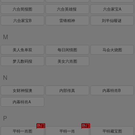
六合简报图
六合英雄报
六合家宝A
六合家宝B
雷锋精神
刘半仙哑谜
M
美人鱼单双
每日闲情图
马会火烧图
梦儿数码报
美女六肖图
N
女财神报澳
内部传真
内幕特肖B
内幕特肖A
P
平特一肖图
平特一肖
平特藏宝图