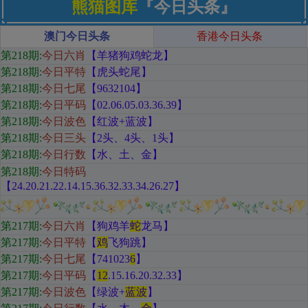
熊猫图库
『今日头条』
澳门今日头条
香港今日头条
第218期
:
今日六肖
【羊猪狗鸡蛇龙
】
第218期:
今日平特
【虎头蛇尾
】
第218期:
今日七尾
【9632104
】
第218期:
今日平码
【
02.06.05.03.36.39
】
第218期:
今日波色
【红
波+蓝波
】
第218期:
今日三头
【
2头、4头、1头
】
第218期:
今日行数
【水
、土、金
】
第218期:
今日特码
【24.20.21.22.14.15.36.32.33.34.26.27
】
第217期
:
今日六肖
【狗鸡羊
蛇
龙马
】
第217期:
今日平特
【
鸡
飞狗跳
】
第217期:
今日七尾
【741023
6
】
第217期:
今日平码
【
12
.15.16.20.32.33
】
第217期:
今日波色
【绿
波+
蓝波
】