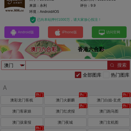
来源：永利
评分：9.9
环境：Android/iOS
已向本站押付1000万，请大家放心投注！
Android版
iPhone版
访问官网
澳门六合彩
香港六合彩
搜索
全部图库
热门图库
A
澳彩龙门客栈
澳门火麒麟
澳门白姐-玄虎
澳门客家娘
澳门红虎报
澳门跑马图
澳门孩童报
澳门夜城
澳门玄机图