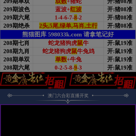
209期单双
双数
+猪蛇
开:猪08准
209期波色
蓝波+
红波
开:猪08准
209期
六尾
1-4-6-7-
8
-2
开:猪08准
209期绝杀
2头,5尾,绿单,马肖,土行
开:猪08准
熊猫图库 598033k.com 请拿笔记好
208期七肖
蛇龙猪狗虎
鼠
牛
开:鼠19准
208期九肖
蛇龙猪狗虎
鼠
牛兔鸡
开:鼠19准
208期单双
单数
+牛兔
开:鼠19准
208期
六尾
0-2-5-8-
9
-3
开:鼠19准
澳门六合彩直播开奖