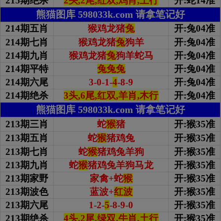
215期绝杀
2头,2尾,红双,鸡肖,土行
开:蛇14准
熊猫图库 598033k.com 请拿笔记好
214期五肖
猴鸡龙猪
兔
开:兔04准
214期七肖
猴鸡龙猪
兔
狗羊
开:兔04准
214期九肖
猴鸡龙猪
兔
狗羊蛇马
开:兔04准
214期平特
兔兔兔
开:兔04准
214期
六尾
3-0-1-
4
-8-9
开:兔04准
214期绝杀
3头,6尾,红双,羊肖,木行
开:兔04准
熊猫图库 598033k.com 请拿笔记好
213期三肖
蛇
猴
猪
开:猴35准
213期五肖
蛇
猴
猪鸡兔
开:猴35准
213期七肖
蛇
猴
猪鸡兔羊狗
开:猴35准
213期九肖
蛇
猴
猪鸡兔羊狗马龙
开:猴35准
213期家野
家禽+蛇
猴
开:猴35准
213期波色
蓝波+
红波
开:猴35准
213期
六尾
1-2-
5
-8-9-0
开:猴35准
213期绝杀
4头,2尾,绿双,牛肖,土行
开:猴35准