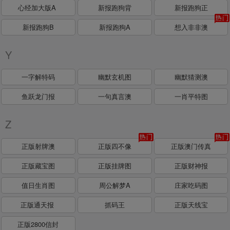
心经加大版A
新报跑狗背
新报跑狗正
新报跑狗B
新报跑狗A
想入非非澳
Y
一字解特码
幽默玄机图
幽默猜测澳
鱼跃龙门报
一句真言澳
一肖平特图
Z
正版射牌澳
正版四不像
正版澳门传真
正版藏宝图
正版挂牌图
正版财神报
值日生肖图
周公解梦A
庄家吃码图
正版通天报
抓码王
正版天线宝
正版2800信封