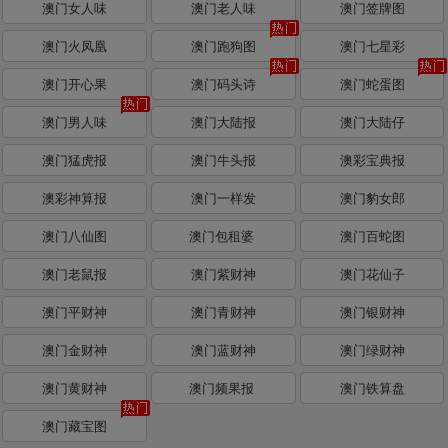
澳门女人味
澳门老人味
澳门签牌图
澳门火凤凰
澳门跑狗图
澳门七星彩
澳门开心果
澳门码头诗
澳门蛇蛋图
澳门男人味
澳门大陆报
澳门大陆仔
澳门猛虎报
澳门牛头报
澳彩宝典报
澳彩神算报
澳门一样发
澳门豹女郎
澳门八仙图
澳门包租婆
澳门百蛇图
澳门老鼠报
澳门紫财神
澳门花仙子
澳门平财神
澳门青财神
澳门银财神
澳门金财神
澳门蓝财神
澳门绿财神
澳门黄财神
澳门频果报
澳门铁算盘
澳门藏宝图