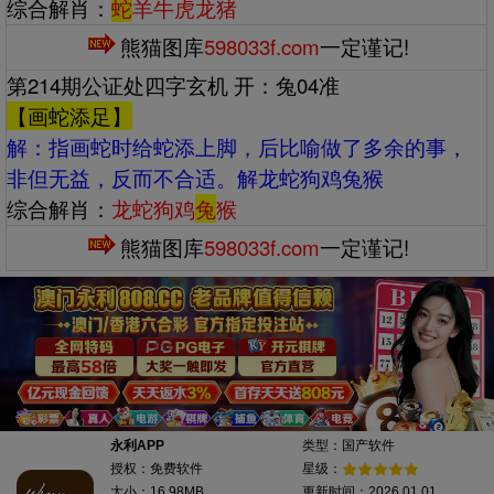
综合解肖：
蛇
羊牛虎龙猪
熊猫图库
598033f.com
一定谨记!
第214期公证处四字玄机 开：兔04准
【画蛇添足】
解：‌‌指画蛇时给蛇添上脚，后比喻做了多余的事，
非但无益，反而不合适。解龙蛇狗鸡兔猴
综合解肖：
龙蛇狗鸡
兔
猴
熊猫图库
598033f.com
一定谨记!
永利APP
类型：国产软件
授权：免费软件
星级：
大小：16.98MB
更新时间：2026.01.01