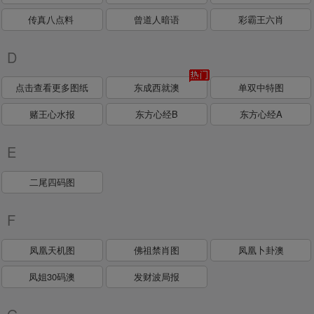
传真八点料
曾道人暗语
彩霸王六肖
D
点击查看更多图纸
东成西就澳
单双中特图
赌王心水报
东方心经B
东方心经A
E
二尾四码图
F
凤凰天机图
佛祖禁肖图
凤凰卜卦澳
凤姐30码澳
发财波局报