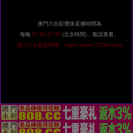
澳門六合彩攪珠直播時間為
每晚
21:30-21:36
(北京時間)，敬請查看。
澳门六合彩资料网：https://www.137884.com