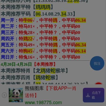
本周推荐八码【21.33.02.38.10.
22
.
06
.30】
本周推荐平特【
鸡鸡鸡
】
本周推荐平码【
06
.14.08.29.
34
.33】
周一开：
特
牛06
√
，中平特
鸡
，
中平码
06.34
周二开：
特马01
×
，中平特？，中平码00
周三开：
特兔28
×
，中平特？，中平码00
周四开：
特
鸡22
√
，中平特
鸡
，
中平码
00
周五开：
特马49
×
，中平特
鸡
，中平码
06.34
周六开：
特
狗45
√
，中平特
鸡
，
中平码
06.14
周日开：
特兔16×，中平特？，中平码00
投注
4月20日-4月26日
【本周推荐】
本周推荐特肖【龙
鸡
猪
蛇
猴羊】
本周推荐四肖【
鸡
猪
蛇
猴】
本周推荐八码【
22
.34.08.44.14.26.23.35】
刷新
熊猫图库
【下载APP一肖
本周推荐平特【
虎虎虎
】
点击下
送特】
X
载
本周推荐平码【
19
.37.
17
.
33
.39.
03
】
www.198775.com
周一开：
特牛30×，中平特
虎
，中平码
19.03