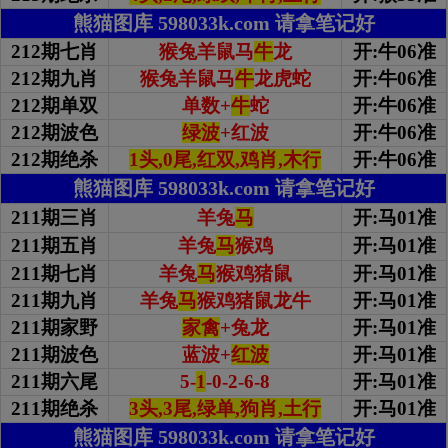
熊猫图库 598033k.com 请拿笔记好
212期七肖
猴兔羊鼠马
牛
龙
开:牛06准
212期九肖
猴兔羊鼠马
牛
龙虎蛇
开:牛06准
212期单双
单数+
牛
蛇
开:牛06准
212期波色
绿波
+红波
开:牛06准
212期绝杀
1头,0尾,红双,鸡肖,木行
开:牛06准
熊猫图库 598033k.com 请拿笔记好
211期三肖
羊兔
马
开:马01准
211期五肖
羊兔
马
猴鸡
开:马01准
211期七肖
羊兔
马
猴鸡猪鼠
开:马01准
211期九肖
羊兔
马
猴鸡猪鼠龙牛
开:马01准
211期家野
家禽
+兔龙
开:马01准
211期波色
蓝波+
红波
开:马01准
211期
六尾
5-
1
-0-2-6-8
开:马01准
211期绝杀
3头,3尾,绿单,狗肖,土行
开:马01准
熊猫图库 598033k.com 请拿笔记好