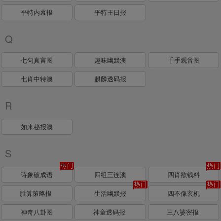
平特内幕报
平特王日报
Q
七句真言图
趣味幽默澳
千手观音图
七肖中特澳
麒麟透码报
R
如来秘报澳
S
诗象破成语
四组三连澳
四肖欲钱料
胜算策略报
生活幽默报
四不像玄机
神奇八卦图
神童透码报
三八婆密报