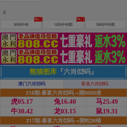
#
30码中特
12码中特图
36码中特图
熊猫图库
『六肖⑿码』
澳门六肖⑿码
香港六肖⑿码
218期:暴富六肖⑿码→開0000准
虎05.17
兔16.40
马25.49
牛30.42
龙03.15
鼠19.31
217期:暴富六肖⑿码→開蛇26错