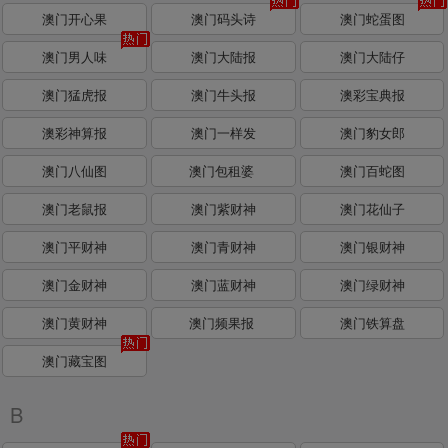
澳门开心果
澳门码头诗
澳门蛇蛋图
澳门男人味
澳门大陆报
澳门大陆仔
澳门猛虎报
澳门牛头报
澳彩宝典报
澳彩神算报
澳门一样发
澳门豹女郎
澳门八仙图
澳门包租婆
澳门百蛇图
澳门老鼠报
澳门紫财神
澳门花仙子
澳门平财神
澳门青财神
澳门银财神
澳门金财神
澳门蓝财神
澳门绿财神
澳门黄财神
澳门频果报
澳门铁算盘
澳门藏宝图
B