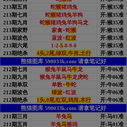
213期五肖
蛇
猴
猪鸡兔
开:猴35准
213期七肖
蛇
猴
猪鸡兔羊狗
开:猴35准
213期九肖
蛇
猴
猪鸡兔羊狗马龙
开:猴35准
213期家野
家禽+蛇
猴
开:猴35准
213期波色
蓝波+
红波
开:猴35准
213期
六尾
1-2-
5
-8-9-0
开:猴35准
213期绝杀
4头,2尾,绿双,牛肖,土行
开:猴35准
熊猫图库 598033k.com 请拿笔记好
212期七肖
猴兔羊鼠马
牛
龙
开:牛06准
212期九肖
猴兔羊鼠马
牛
龙虎蛇
开:牛06准
212期单双
单数+
牛
蛇
开:牛06准
212期波色
绿波
+红波
开:牛06准
212期绝杀
1头,0尾,红双,鸡肖,木行
开:牛06准
熊猫图库 598033k.com 请拿笔记好
211期三肖
羊兔
马
开:马01准
211期五肖
羊兔
马
猴鸡
开:马01准