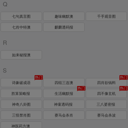
Q
七句真言图
趣味幽默澳
千手观音图
七肖中特澳
麒麟透码报
R
如来秘报澳
S
诗象破成语
四组三连澳
四肖欲钱料
胜算策略报
生活幽默报
四不像玄机
神奇八卦图
神童透码报
三八婆密报
三怪禁肖图
赛马会杀肖
赛马会杀波
神医药方澳