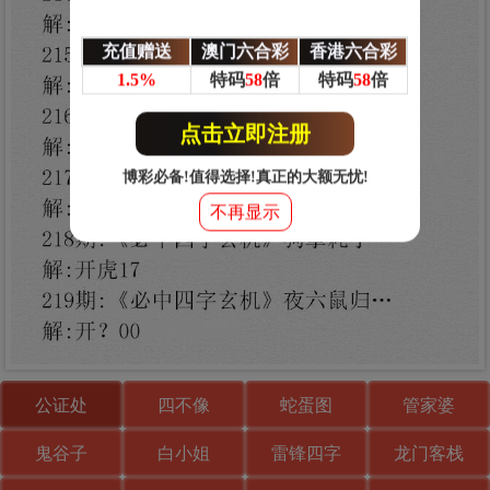
充值赠送
澳门六合彩
香港六合彩
1.5%
特码
58
倍
特码
58
倍
点击立即注册
博彩必备!值得选择!真正的大额无忧!
不再显示
公证处
四不像
蛇蛋图
管家婆
鬼谷子
白小姐
雷锋四字
龙门客栈