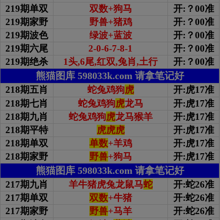
219期单双
双数+狗马
开:？00准
219期家野
野兽+猪鸡
开:？00准
219期波色
绿波+蓝波
开:？00准
219期
六尾
2-0-6-7-8-1
开:？00准
219期绝杀
1头,6尾,红双,兔肖,土行
开:？00准
熊猫图库 598033k.com 请拿笔记好
218期五肖
蛇兔鸡狗
虎
开:虎17准
218期七肖
蛇兔鸡狗
虎
龙马
开:虎17准
218期九肖
蛇兔鸡狗
虎
龙马猴羊
开:虎17准
218期平特
虎虎虎
开:虎17准
218期单双
单数
+羊鸡
开:虎17准
218期家野
野兽
+狗马
开:虎17准
熊猫图库 598033k.com 请拿笔记好
217期九肖
羊牛猪虎兔龙鼠马
蛇
开:蛇26准
217期单双
双数
+牛猪
开:蛇26准
217期家野
野兽
+马羊
开:蛇26准