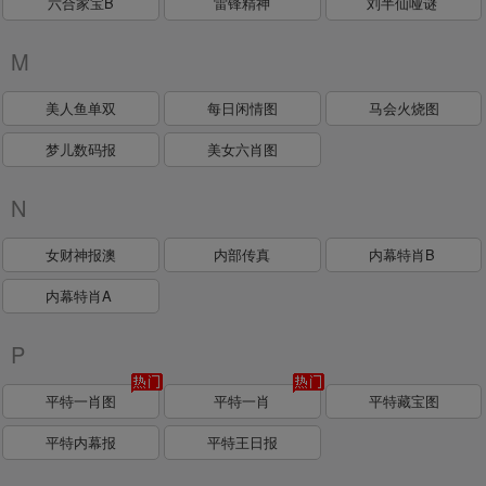
六合家宝B
雷锋精神
刘半仙哑谜
M
美人鱼单双
每日闲情图
马会火烧图
梦儿数码报
美女六肖图
N
女财神报澳
内部传真
内幕特肖B
内幕特肖A
P
平特一肖图
平特一肖
平特藏宝图
平特内幕报
平特王日报