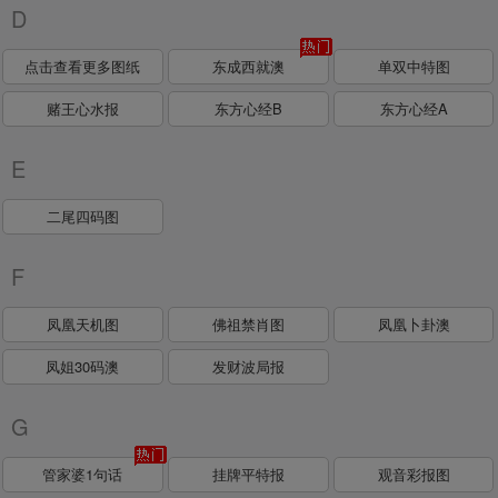
D
点击查看更多图纸
东成西就澳
单双中特图
赌王心水报
东方心经B
东方心经A
E
二尾四码图
F
凤凰天机图
佛祖禁肖图
凤凰卜卦澳
凤姐30码澳
发财波局报
G
管家婆1句话
挂牌平特报
观音彩报图